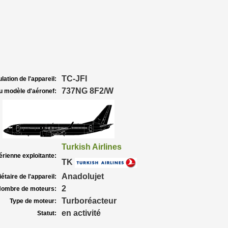
TC-JFI
lation de l'appareil:
737NG 8F2/W
u modèle d'aéronef:
Turkish Airlines
rienne exploitante:
TK
Anadolujet
étaire de l'appareil:
2
ombre de moteurs:
Turboréacteur
Type de moteur:
en activité
Statut: