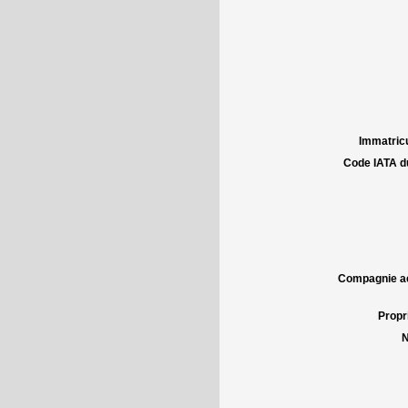
Immatricu
Code IATA d
Compagnie aé
Propri
N