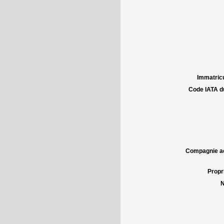
Immatricu
Code IATA d
Compagnie aé
Propri
N