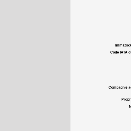
Immatricu
Code IATA d
Compagnie aé
Propri
N