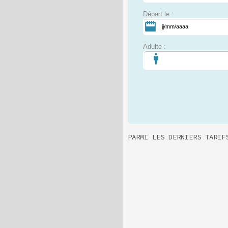
Départ le :
Adulte :
PARMI LES DERNIERS TARIF