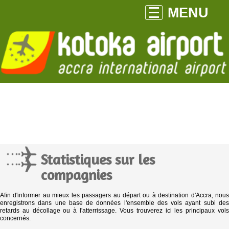
MENU
Statistiques sur les
compagnies
Afin d'informer au mieux les passagers au départ ou à destination d'Accra, nous
enregistrons dans une base de données l'ensemble des vols ayant subi des
retards au décollage ou à l'atterrissage. Vous trouverez ici les principaux vols
concernés.