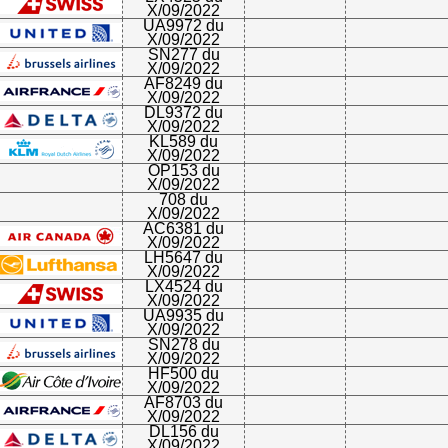
X/09/2022
UA9972 du
X/09/2022
SN277 du
X/09/2022
AF8249 du
X/09/2022
DL9372 du
X/09/2022
KL589 du
X/09/2022
OP153 du
X/09/2022
708 du
X/09/2022
AC6381 du
X/09/2022
LH5647 du
X/09/2022
LX4524 du
X/09/2022
UA9935 du
X/09/2022
SN278 du
X/09/2022
HF500 du
X/09/2022
AF8703 du
X/09/2022
DL156 du
X/09/2022