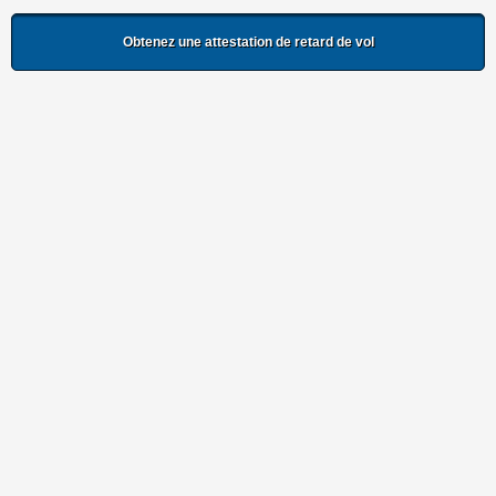
Obtenez une attestation de retard de vol