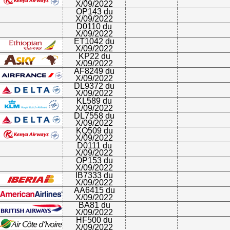
X/09/2022
OP143 du
X/09/2022
D0110 du
X/09/2022
ET1042 du
X/09/2022
KP22 du
X/09/2022
AF8249 du
X/09/2022
DL9372 du
X/09/2022
KL589 du
X/09/2022
DL7558 du
X/09/2022
KQ509 du
X/09/2022
D0111 du
X/09/2022
OP153 du
X/09/2022
IB7333 du
X/09/2022
AA6415 du
X/09/2022
BA81 du
X/09/2022
HF500 du
X/09/2022