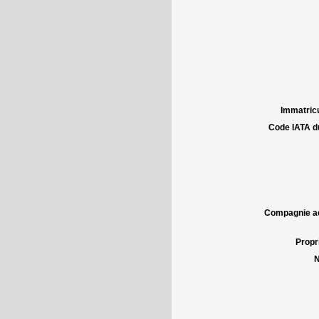
Immatricu
Code IATA d
Compagnie aé
Propri
N