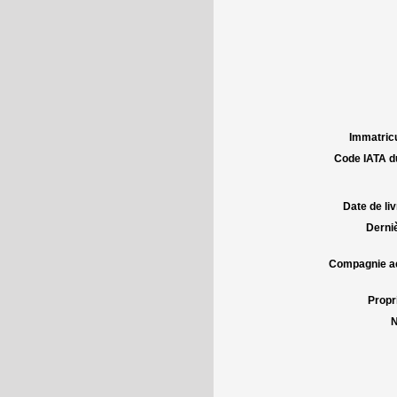
Immatricu
Code IATA d
Date de liv
Derniè
Compagnie aé
Propri
N