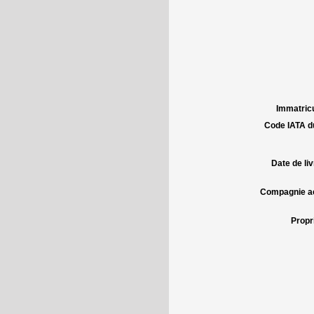
Immatricu
Code IATA d
Date de liv
Compagnie aé
Propri