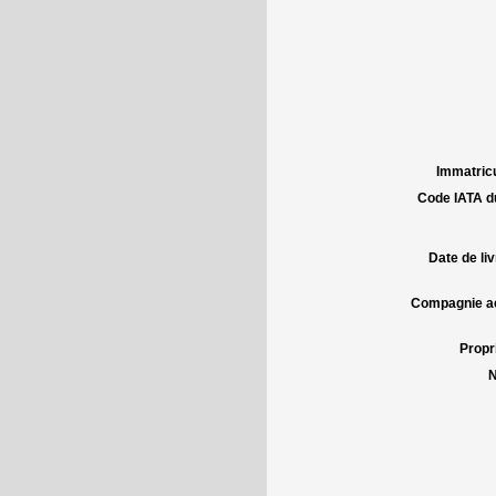
Immatricu
Code IATA d
Date de liv
Compagnie aé
Propri
N