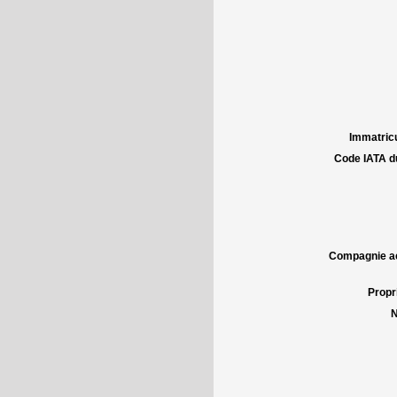
Immatricu
Code IATA d
Compagnie aé
Propri
N