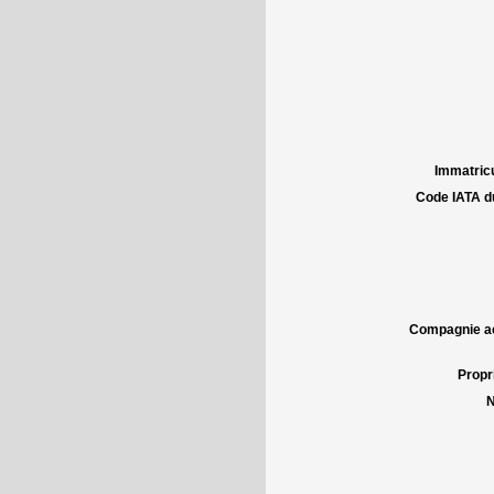
Immatricu
Code IATA d
Compagnie aé
Propri
N