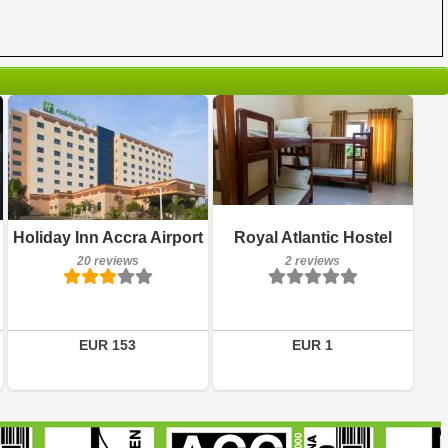
20 reviews
2 reviews
Details
Details
Holiday Inn Accra Airport
Royal Atlantic Hostel
20 reviews
2 reviews
Book a room
Book a room
EUR 153
EUR 1