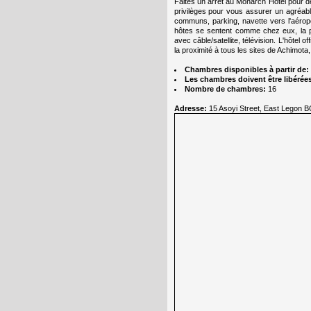
Faites un arrêt au Monarch Hotel pour d
privilèges pour vous assurer un agréabl
communs, parking, navette vers l'aérop
hôtes se sentent comme chez eux, la plu
avec câble/satellite, télévision. L'hôtel 
la proximité à tous les sites de Achimot
Chambres disponibles à partir de:
Les chambres doivent être libérées
Nombre de chambres:
16
Adresse:
15 Asoyi Street, East Legon 