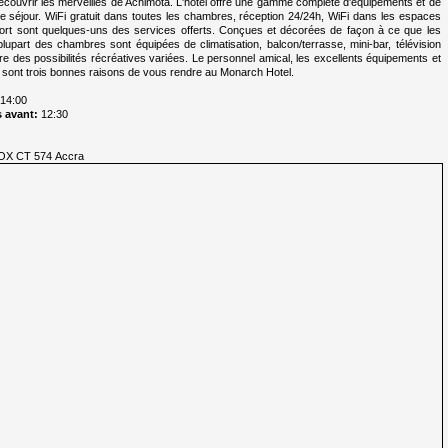
écouvrir les merveilles de Achimota. L'hôtel offre une gamme complète d'équipements et de
e séjour. WiFi gratuit dans toutes les chambres, réception 24/24h, WiFi dans les espaces
ort sont quelques-uns des services offerts. Conçues et décorées de façon à ce que les
part des chambres sont équipées de climatisation, balcon/terrasse, mini-bar, télévision
offre des possibilités récréatives variées. Le personnel amical, les excellents équipements et
a, sont trois bonnes raisons de vous rendre au Monarch Hotel.
14:00
 avant:
12:30
BOX CT 574 Accra