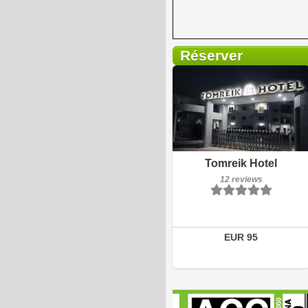
Réserver
Breakfast included
Tomreik Hotel
12 reviews
12 reviews
Details
Book a room
EUR 95